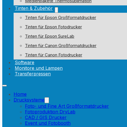
Medienpakete Thermosublimation
Tinten & Zubehör
Tinten für Epson Großformatdrucker
Tinten für Epson Fotodrucker
Tinten für Epson SureLab
Tinten für Canon Großformatdrucker
Tinten für Canon Fotodrucker
Software
Monitore und Lampen
Transferpressen
Home
Drucksysteme
Foto- und Fine Art Großformatdrucker
Fotoproduktion DryLab
CAD / GIS Drucker
Event und Fotobooth