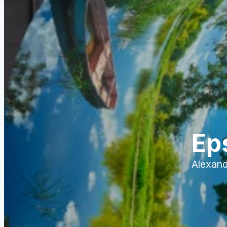
Ep
Alexand