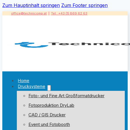
Zum Hauptinhalt springen
Zum Footer springen
office@technicomp.at
|
Tel.: +43 (1) 869 62 63
Home
Drucksysteme
Foto- und Fine Art Großformatdrucker
Fotoproduktion DryLab
CAD / GIS Drucker
Event und Fotobooth