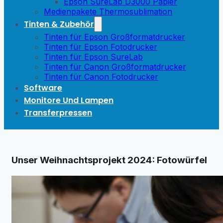
Epson SureLab D3000 Papier
Medienpakete Thermosublimation
Tinten & Zubehör
Tinten für Epson Großformatdrucker
Tinten für Epson Fotodrucker
Tinten für Epson SureLab
Tinten für Canon Großformatdrucker
Tinten für Canon Fotodrucker
Software
Monitore Und Lampen
Transferpressen
Unser Weihnachtsprojekt 2024: Fotowürfel