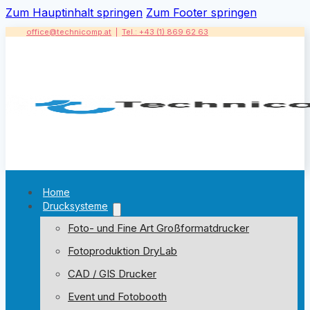
Zum Hauptinhalt springen
Zum Footer springen
office@technicomp.at
|
Tel.: +43 (1) 869 62 63
Home
Drucksysteme
Foto- und Fine Art Großformatdrucker
Fotoproduktion DryLab
CAD / GIS Drucker
Event und Fotobooth