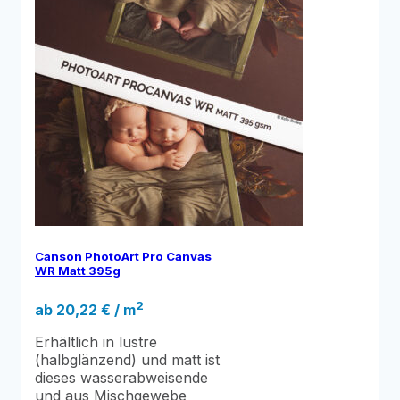
Canson PhotoArt Pro Canvas
WR Matt 395g
2
ab
20,22
€
/ m
Erhältlich in lustre
(halbglänzend) und matt ist
dieses wasserabweisende
und aus Mischgewebe