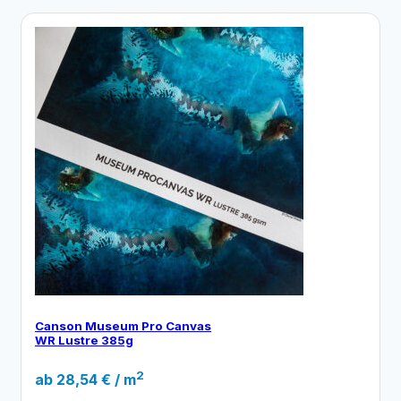
Canson Museum Pro Canvas
WR Lustre 385g
2
ab
28,54
€
/ m