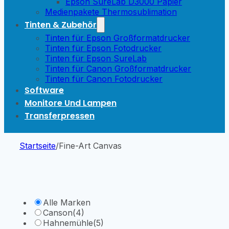
Epson SureLab D3000 Papier
Medienpakete Thermosublimation
Tinten & Zubehör
Tinten für Epson Großformatdrucker
Tinten für Epson Fotodrucker
Tinten für Epson SureLab
Tinten für Canon Großformatdrucker
Tinten für Canon Fotodrucker
Software
Monitore Und Lampen
Transferpressen
Startseite
/
Fine-Art Canvas
Alle Marken
Canson
(4)
Hahnemühle
(5)