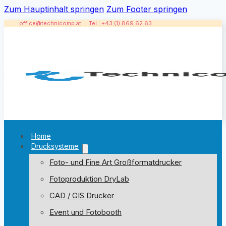
Zum Hauptinhalt springen
Zum Footer springen
office@technicomp.at
|
Tel.: +43 (1) 869 62 63
Home
Drucksysteme
Foto- und Fine Art Großformatdrucker
Fotoproduktion DryLab
CAD / GIS Drucker
Event und Fotobooth