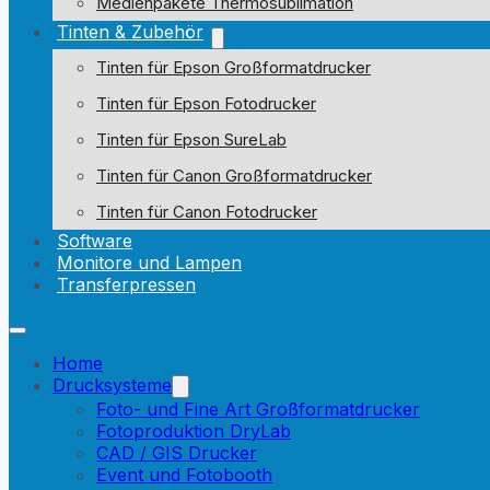
Medienpakete Thermosublimation
Tinten & Zubehör
Tinten für Epson Großformatdrucker
Tinten für Epson Fotodrucker
Tinten für Epson SureLab
Tinten für Canon Großformatdrucker
Tinten für Canon Fotodrucker
Software
Monitore und Lampen
Transferpressen
Home
Drucksysteme
Foto- und Fine Art Großformatdrucker
Fotoproduktion DryLab
CAD / GIS Drucker
Event und Fotobooth