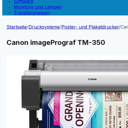
Software
Monitore und Lampen
Transferpressen
Startseite
/
Drucksysteme
/
Poster- und Plakatdrucker
/
Ca
Canon imagePrograf TM-350