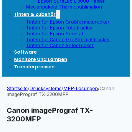
Epson SureLab D3000 Papier
Medienpakete Thermosublimation
Tinten & Zubehör
Tinten für Epson Großformatdrucker
Tinten für Epson Fotodrucker
Tinten für Epson SureLab
Tinten für Canon Großformatdrucker
Tinten für Canon Fotodrucker
Software
Monitore Und Lampen
Transferpressen
Startseite
/
Drucksysteme
/
MFP-Lösungen
/
Canon
imagePrograf TX-3200MFP
Canon imagePrograf TX-
3200MFP