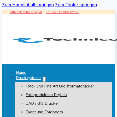
Zum Hauptinhalt springen
Zum Footer springen
office@technicomp.at
|
Tel.: +43 (1) 869 62 63
Home
Drucksysteme
Foto- und Fine Art Großformatdrucker
Fotoproduktion DryLab
CAD / GIS Drucker
Event und Fotobooth