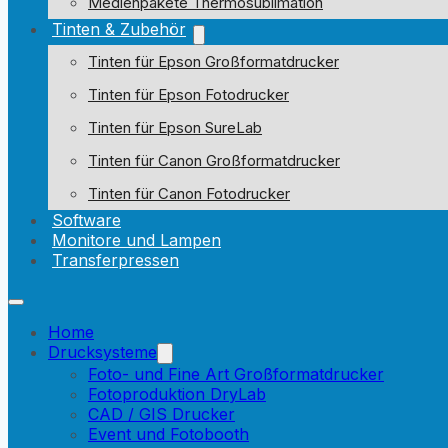
Medienpakete Thermosublimation
Tinten & Zubehör
Tinten für Epson Großformatdrucker
Tinten für Epson Fotodrucker
Tinten für Epson SureLab
Tinten für Canon Großformatdrucker
Tinten für Canon Fotodrucker
Software
Monitore und Lampen
Transferpressen
Home
Drucksysteme
Foto- und Fine Art Großformatdrucker
Fotoproduktion DryLab
CAD / GIS Drucker
Event und Fotobooth