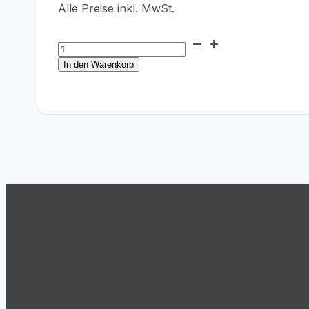
Alle Preise inkl. MwSt.
Canon
PFI-
In den Warenkorb
110Y
Gelb
160ml
Menge
Support
Tel.: +43 (1) 869 62 63