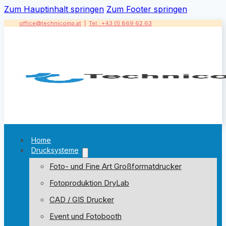
Zum Hauptinhalt springen
Zum Footer springen
office@technicomp.at
|
Tel.: +43 (1) 869 62 63
Home
Drucksysteme
Foto- und Fine Art Großformatdrucker
Fotoproduktion DryLab
CAD / GIS Drucker
Event und Fotobooth