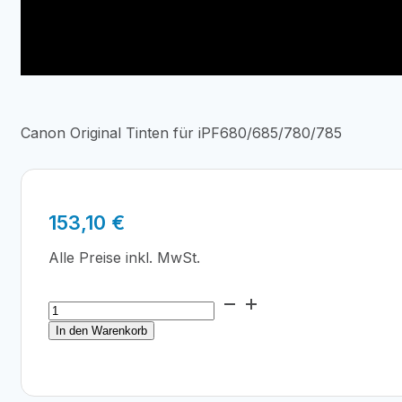
Canon Original Tinten für iPF680/685/780/785
153,10
€
Alle Preise inkl. MwSt.
Canon
PFI-
In den Warenkorb
207MBK
Tinte
Matt
Schwarz