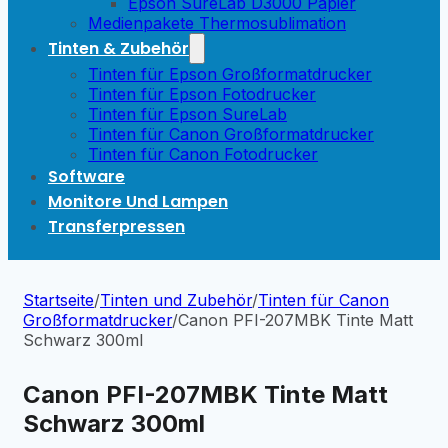
Epson SureLab D3000 Papier
Medienpakete Thermosublimation
Tinten & Zubehör
Tinten für Epson Großformatdrucker
Tinten für Epson Fotodrucker
Tinten für Epson SureLab
Tinten für Canon Großformatdrucker
Tinten für Canon Fotodrucker
Software
Monitore Und Lampen
Transferpressen
Startseite
/
Tinten und Zubehör
/
Tinten für Canon
Großformatdrucker
/
Canon PFI-207MBK Tinte Matt
Schwarz 300ml
Canon PFI-207MBK Tinte Matt
Schwarz 300ml