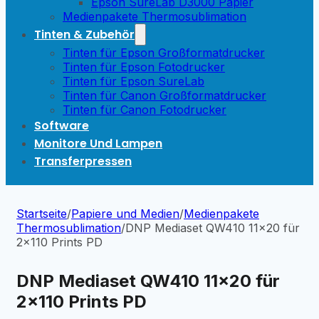
Epson SureLab D3000 Papier
Medienpakete Thermosublimation
Tinten & Zubehör
Tinten für Epson Großformatdrucker
Tinten für Epson Fotodrucker
Tinten für Epson SureLab
Tinten für Canon Großformatdrucker
Tinten für Canon Fotodrucker
Software
Monitore Und Lampen
Transferpressen
Startseite
/
Papiere und Medien
/
Medienpakete
Thermosublimation
/
DNP Mediaset QW410 11×20 für
2×110 Prints PD
DNP Mediaset QW410 11×20 für
2×110 Prints PD