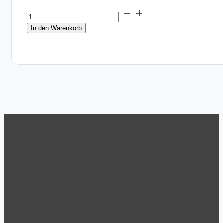
DNP
Mediaset
In den Warenkorb
QW410
11x20
für
2x110
Prints
PD
Menge
Support
Tel.: +43 (1) 869 62 63
Mo.-Do. 8:30 – 17:00
Fr.: 8:30 – 15:00