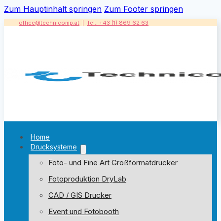
Zum Hauptinhalt springen
Zum Footer springen
office@technicomp.at
|
Tel.: +43 (1) 869 62 63
Home
Drucksysteme
Foto- und Fine Art Großformatdrucker
Fotoproduktion DryLab
CAD / GIS Drucker
Event und Fotobooth