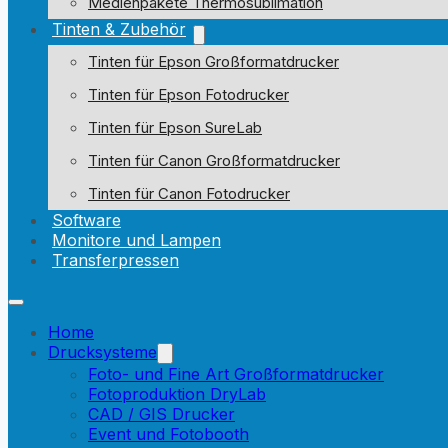
Medienpakete Thermosublimation
Tinten & Zubehör
Tinten für Epson Großformatdrucker
Tinten für Epson Fotodrucker
Tinten für Epson SureLab
Tinten für Canon Großformatdrucker
Tinten für Canon Fotodrucker
Software
Monitore und Lampen
Transferpressen
Home
Drucksysteme
Foto- und Fine Art Großformatdrucker
Fotoproduktion DryLab
CAD / GIS Drucker
Event und Fotobooth