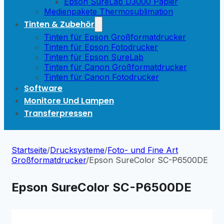
Epson SureLab D3000 Papier
Medienpakete Thermosublimation
Tinten & Zubehör
Tinten für Epson Großformatdrucker
Tinten für Epson Fotodrucker
Tinten für Epson SureLab
Tinten für Canon Großformatdrucker
Tinten für Canon Fotodrucker
Software
Monitore Und Lampen
Transferpressen
Startseite
/
Drucksysteme
/
Foto- und Fine Art
Großformatdrucker
/
Epson SureColor SC-P6500DE
Epson SureColor SC-P6500DE