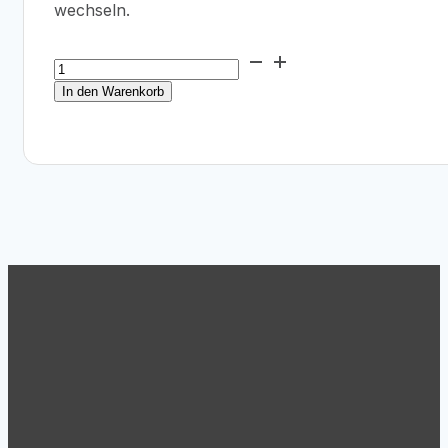
wechseln.
Epson
SureColor
In den Warenkorb
SC-
P6500DE
Menge
Support
Tel.: +43 (1) 869 62 63