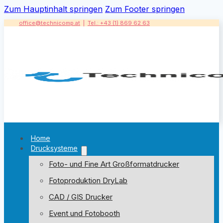
Zum Hauptinhalt springen
Zum Footer springen
office@technicomp.at
|
Tel.: +43 (1) 869 62 63
Home
Drucksysteme
Foto- und Fine Art Großformatdrucker
Fotoproduktion DryLab
CAD / GIS Drucker
Event und Fotobooth