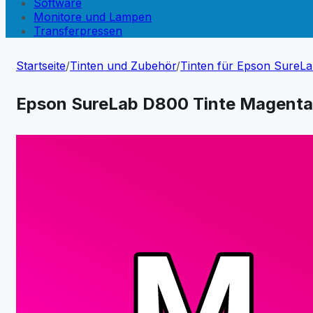
Software
Monitore und Lampen
Transferpressen
Startseite
/
Tinten und Zubehör
/
Tinten für Epson SureL
Epson SureLab D800 Tinte Magent