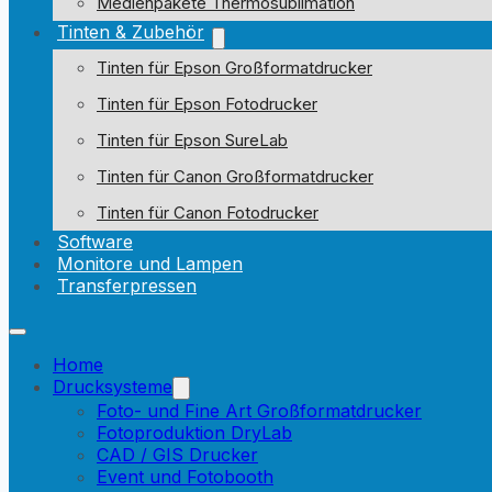
Medienpakete Thermosublimation
Tinten & Zubehör
Tinten für Epson Großformatdrucker
Tinten für Epson Fotodrucker
Tinten für Epson SureLab
Tinten für Canon Großformatdrucker
Tinten für Canon Fotodrucker
Software
Monitore und Lampen
Transferpressen
Home
Drucksysteme
Foto- und Fine Art Großformatdrucker
Fotoproduktion DryLab
CAD / GIS Drucker
Event und Fotobooth