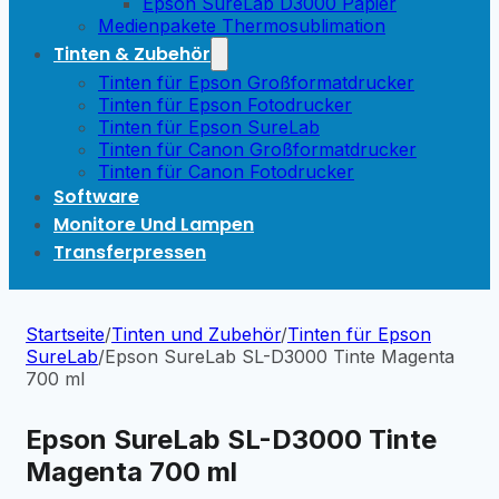
Epson SureLab D3000 Papier
Medienpakete Thermosublimation
Tinten & Zubehör
Tinten für Epson Großformatdrucker
Tinten für Epson Fotodrucker
Tinten für Epson SureLab
Tinten für Canon Großformatdrucker
Tinten für Canon Fotodrucker
Software
Monitore Und Lampen
Transferpressen
Startseite
/
Tinten und Zubehör
/
Tinten für Epson
SureLab
/
Epson SureLab SL-D3000 Tinte Magenta
700 ml
Epson SureLab SL-D3000 Tinte
Magenta 700 ml