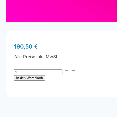
190,50
€
Alle Preise inkl. MwSt.
Epson
SureLab
In den Warenkorb
SL-
D3000
Tinte
Magenta
700
ml
Menge