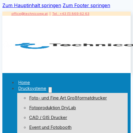
Zum Hauptinhalt springen
Zum Footer springen
office@technicomp.at
|
Tel.: +43 (1) 869 62 63
Home
Drucksysteme
Foto- und Fine Art Großformatdrucker
Fotoproduktion DryLab
CAD / GIS Drucker
Event und Fotobooth