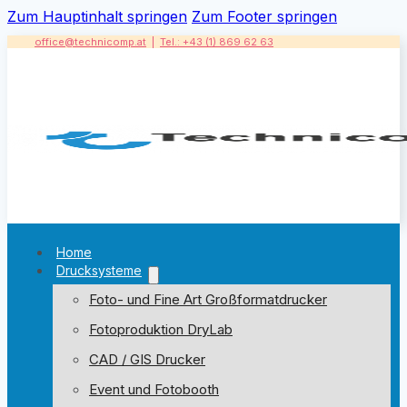
Zum Hauptinhalt springen
Zum Footer springen
office@technicomp.at
|
Tel.: +43 (1) 869 62 63
Home
Drucksysteme
Foto- und Fine Art Großformatdrucker
Fotoproduktion DryLab
CAD / GIS Drucker
Event und Fotobooth