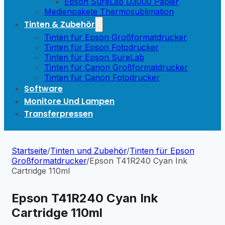
Epson SureLab D3000 Papier
Medienpakete Thermosublimation
Tinten & Zubehör
Tinten für Epson Großformatdrucker
Tinten für Epson Fotodrucker
Tinten für Epson SureLab
Tinten für Canon Großformatdrucker
Tinten für Canon Fotodrucker
Software
Monitore Und Lampen
Transferpressen
Startseite
/
Tinten und Zubehör
/
Tinten für Epson
Großformatdrucker
/
Epson T41R240 Cyan Ink
Cartridge 110ml
Epson T41R240 Cyan Ink
Cartridge 110ml