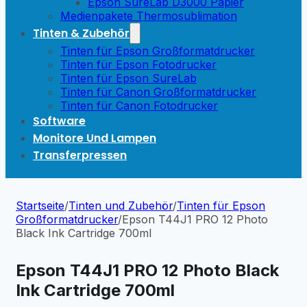
Epson SureLab D3000 Papier
Medienpakete Thermosublimation
Tinten & Zubehör
Tinten für Epson Großformatdrucker
Tinten für Epson Fotodrucker
Tinten für Epson SureLab
Tinten für Canon Großformatdrucker
Tinten für Canon Fotodrucker
Software
Monitore Und Lampen
Transferpressen
Startseite
/
Tinten und Zubehör
/
Tinten für Epson
Großformatdrucker
/
Epson T44J1 PRO 12 Photo
Black Ink Cartridge 700ml
Epson T44J1 PRO 12 Photo Black
Ink Cartridge 700ml