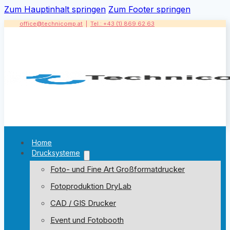
Zum Hauptinhalt springen
Zum Footer springen
office@technicomp.at
|
Tel.: +43 (1) 869 62 63
Home
Drucksysteme
Foto- und Fine Art Großformatdrucker
Fotoproduktion DryLab
CAD / GIS Drucker
Event und Fotobooth