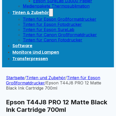
Epson SureLab D3000 Papier
Medienpakete Thermosublimation
Tinten & Zubehör
Tinten für Epson Großformatdrucker
Tinten für Epson Fotodrucker
Tinten für Epson SureLab
Tinten für Canon Großformatdrucker
Tinten für Canon Fotodrucker
Software
Monitore Und Lampen
Transferpressen
Startseite
/
Tinten und Zubehör
/
Tinten für Epson
Großformatdrucker
/
Epson T44J8 PRO 12 Matte
Black Ink Cartridge 700ml
Epson T44J8 PRO 12 Matte Black
Ink Cartridge 700ml