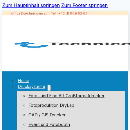
Zum Hauptinhalt springen
Zum Footer springen
office@technicomp.at
|
Tel.: +43 (1) 869 62 63
Home
Drucksysteme
Foto- und Fine Art Großformatdrucker
Fotoproduktion DryLab
CAD / GIS Drucker
Event und Fotobooth