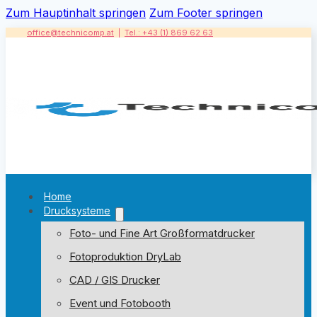
Zum Hauptinhalt springen
Zum Footer springen
office@technicomp.at
|
Tel.: +43 (1) 869 62 63
Home
Drucksysteme
Foto- und Fine Art Großformatdrucker
Fotoproduktion DryLab
CAD / GIS Drucker
Event und Fotobooth