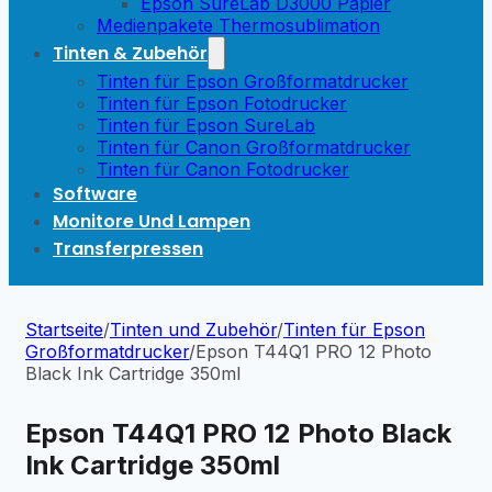
Epson SureLab D3000 Papier
Medienpakete Thermosublimation
Tinten & Zubehör
Tinten für Epson Großformatdrucker
Tinten für Epson Fotodrucker
Tinten für Epson SureLab
Tinten für Canon Großformatdrucker
Tinten für Canon Fotodrucker
Software
Monitore Und Lampen
Transferpressen
Startseite
/
Tinten und Zubehör
/
Tinten für Epson
Großformatdrucker
/
Epson T44Q1 PRO 12 Photo
Black Ink Cartridge 350ml
Epson T44Q1 PRO 12 Photo Black
Ink Cartridge 350ml