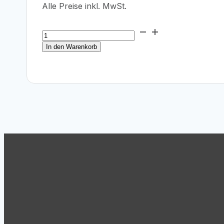
Alle Preise inkl. MwSt.
Epson
T47A8
In den Warenkorb
Matte
Black
Ink
Cartridge
50ml
Menge
Support
Tel.: +43 (1) 869 62 63