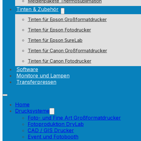
Medienpakete Thermosublimation
Tinten & Zubehör
Tinten für Epson Großformatdrucker
Tinten für Epson Fotodrucker
Tinten für Epson SureLab
Tinten für Canon Großformatdrucker
Tinten für Canon Fotodrucker
Software
Monitore und Lampen
Transferpressen
Home
Drucksysteme
Foto- und Fine Art Großformatdrucker
Fotoproduktion DryLab
CAD / GIS Drucker
Event und Fotobooth