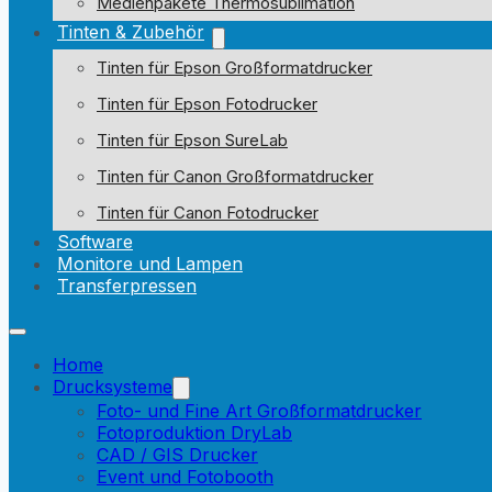
Medienpakete Thermosublimation
Tinten & Zubehör
Tinten für Epson Großformatdrucker
Tinten für Epson Fotodrucker
Tinten für Epson SureLab
Tinten für Canon Großformatdrucker
Tinten für Canon Fotodrucker
Software
Monitore und Lampen
Transferpressen
Home
Drucksysteme
Foto- und Fine Art Großformatdrucker
Fotoproduktion DryLab
CAD / GIS Drucker
Event und Fotobooth