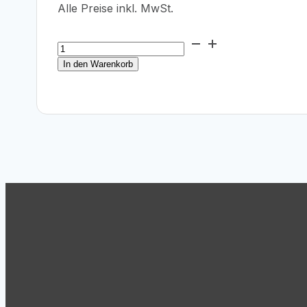
Alle Preise inkl. MwSt.
Epson
T5809
In den Warenkorb
Light
Light
Black
Ink
Cartridge
80ml
Menge
Support
Tel.: +43 (1) 869 62 63