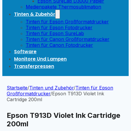
Epson SureLab D3000 Papier
Medienpakete Thermosublimation
Tinten & Zubehör
Tinten für Epson Großformatdrucker
Tinten für Epson Fotodrucker
Tinten für Epson SureLab
Tinten für Canon Großformatdrucker
Tinten für Canon Fotodrucker
Software
Monitore Und Lampen
Transferpressen
Startseite
/
Tinten und Zubehör
/
Tinten für Epson
Großformatdrucker
/
Epson T913D Violet Ink
Cartridge 200ml
Epson T913D Violet Ink Cartridge
200ml