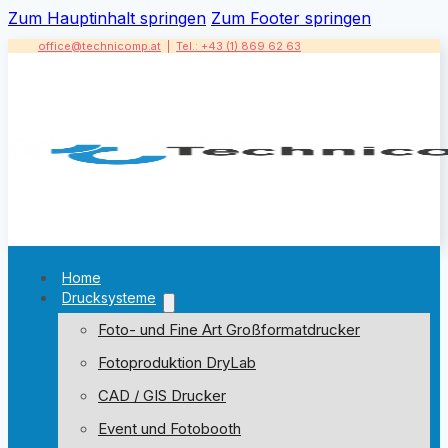
Zum Hauptinhalt springen
Zum Footer springen
office@technicomp.at
|
Tel.: +43 (1) 869 62 63
Home
Drucksysteme
Foto- und Fine Art Großformatdrucker
Fotoproduktion DryLab
CAD / GIS Drucker
Event und Fotobooth