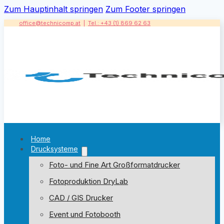
Zum Hauptinhalt springen
Zum Footer springen
office@technicomp.at
|
Tel.: +43 (1) 869 62 63
Home
Drucksysteme
Foto- und Fine Art Großformatdrucker
Fotoproduktion DryLab
CAD / GIS Drucker
Event und Fotobooth