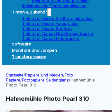
Epson SureLab D3000 Papier
Medienpakete Thermosublimation
Tinten & Zubehör
Tinten für Epson Großformatdrucker
Tinten für Epson Fotodrucker
Tinten für Epson SureLab
Tinten für Canon Großformatdrucker
Tinten für Canon Fotodrucker
Software
Monitore Und Lampen
Transferpressen
Startseite
/
Papiere und Medien
/
Foto
Papiere
/
Fotopapiere Seidenglanz
/
Hahnemühle
Photo Pearl 310
Hahnemühle Photo Pearl 310