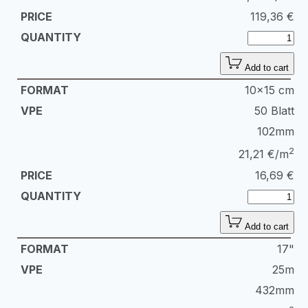
119,36
€
Add to cart
10x15 cm
50 Blatt
102mm
2
21,21 €/m
16,69
€
Add to cart
17"
25m
432mm