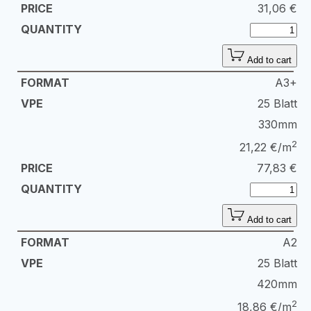
31,06
€
Add to cart
A3+
25 Blatt
330mm
2
21,22 €/m
77,83
€
Add to cart
A2
25 Blatt
420mm
2
18,86 €/m