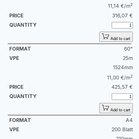
2
11,14 €/m
316,07
€
Add to cart
60"
25m
1524mm
2
11,00 €/m
425,57
€
Add to cart
A4
200 Blatt
210mm