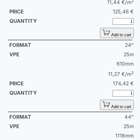
2
11,44 €/m
125,46
€
Add to cart
24"
25m
610mm
2
11,27 €/m
174,42
€
Add to cart
44"
25m
1118mm