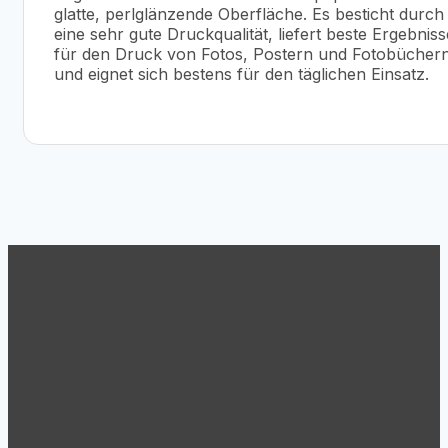
glatte, perlglänzende Oberfläche. Es besticht durch
eine sehr gute Druckqualität, liefert beste Ergebniss
für den Druck von Fotos, Postern und Fotobücher
und eignet sich bestens für den täglichen Einsatz.
Support
Tel.: +43 (1) 869 62 63
Mo.-Do. 8:30 – 17:00