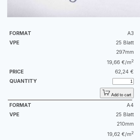
A3
25 Blatt
297mm
2
19,66 €/m
62,24
€
Add to cart
A4
25 Blatt
210mm
2
19,62 €/m