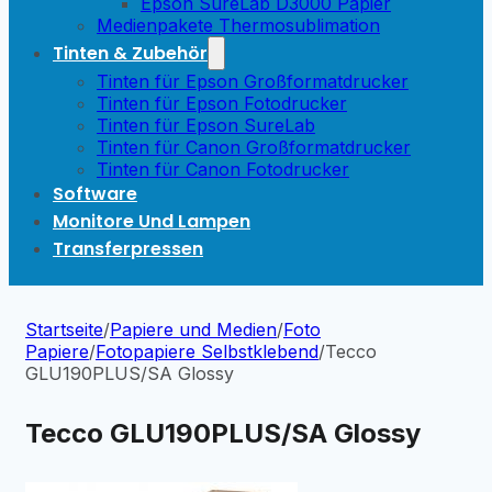
Epson SureLab D3000 Papier
Medienpakete Thermosublimation
Tinten & Zubehör
Tinten für Epson Großformatdrucker
Tinten für Epson Fotodrucker
Tinten für Epson SureLab
Tinten für Canon Großformatdrucker
Tinten für Canon Fotodrucker
Software
Monitore Und Lampen
Transferpressen
Startseite
/
Papiere und Medien
/
Foto
Papiere
/
Fotopapiere Selbstklebend
/
Tecco
GLU190PLUS/SA Glossy
Tecco GLU190PLUS/SA Glossy