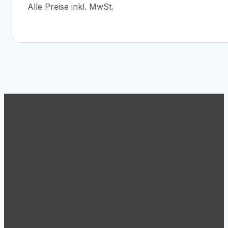
Alle Preise inkl. MwSt.
Support
Tel.: +43 (1) 869 62 63
Mo.-Do. 8:30 – 17:00
Fr.: 8:30 – 15:00
Um Ihnen per Fernwartung helfen zu können finden Sie