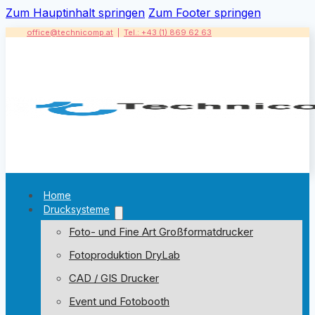
Zum Hauptinhalt springen
Zum Footer springen
office@technicomp.at
|
Tel.: +43 (1) 869 62 63
Home
Drucksysteme
Foto- und Fine Art Großformatdrucker
Fotoproduktion DryLab
CAD / GIS Drucker
Event und Fotobooth