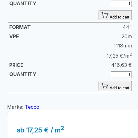
Add to cart
44"
20m
1118mm
2
17,25 €/m
416,63
€
Add to cart
Marke:
Tecco
2
ab
17,25
€
/ m