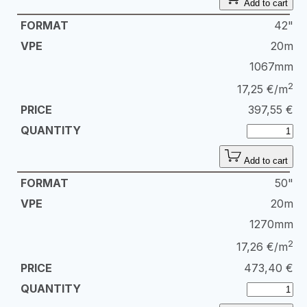
Add to cart
42"
20m
1067mm
2
17,25 €/m
397,55
€
Add to cart
50"
20m
1270mm
2
17,26 €/m
473,40
€