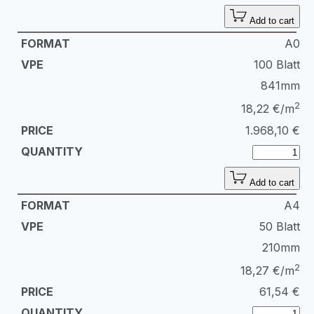
Add to cart
A0
100 Blatt
841mm
2
18,22 €/m
1.968,10
€
Add to cart
A4
50 Blatt
210mm
2
18,27 €/m
61,54
€