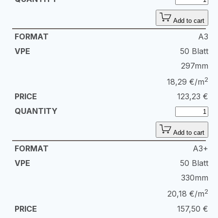
Add to cart
A3
50 Blatt
297mm
2
18,29 €/m
123,23
€
Add to cart
A3+
50 Blatt
330mm
2
20,18 €/m
157,50
€