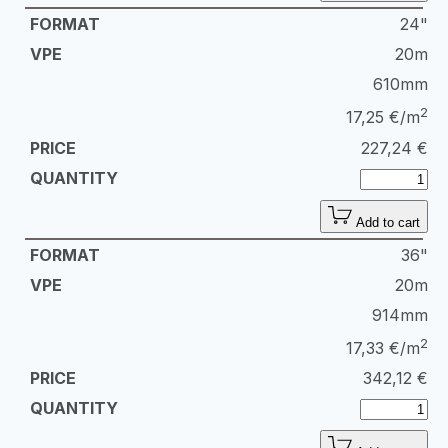
24"
20m
610mm
2
17,25 €/m
227,24
€
Add to cart
36"
20m
914mm
2
17,33 €/m
342,12
€