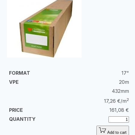
17"
20m
432mm
2
17,26 €/m
161,08
€
Add to cart