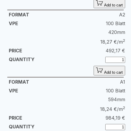
Add to cart
A2
100 Blatt
420mm
2
18,27 €/m
492,17
€
Add to cart
A1
100 Blatt
594mm
2
18,24 €/m
984,19
€