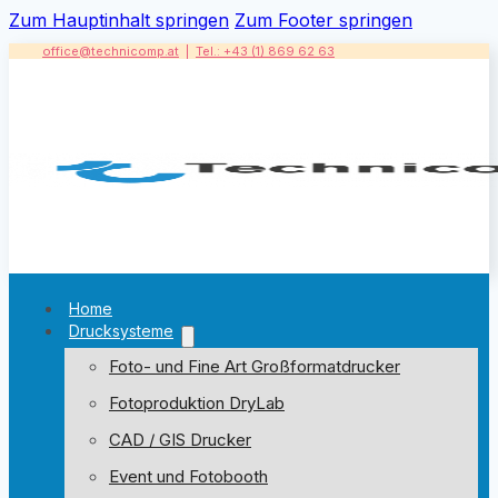
Zum Hauptinhalt springen
Zum Footer springen
office@technicomp.at
|
Tel.: +43 (1) 869 62 63
Home
Drucksysteme
Foto- und Fine Art Großformatdrucker
Fotoproduktion DryLab
CAD / GIS Drucker
Event und Fotobooth