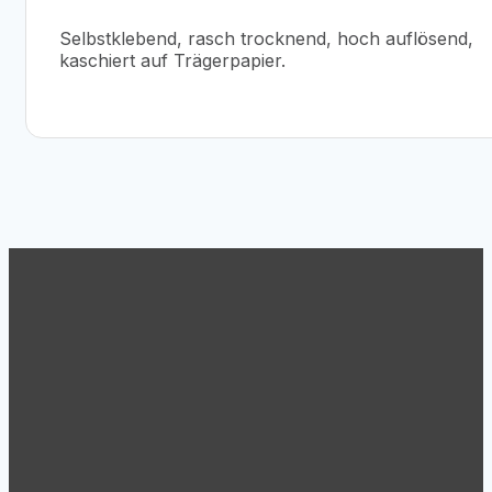
Selbstklebend, rasch trocknend, hoch auflösend,
kaschiert auf Trägerpapier.
Support
Tel.: +43 (1) 869 62 63
Mo.-Do. 8:30 – 17:00
Fr.: 8:30 – 15:00