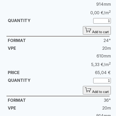
914mm
2
0,00 €/m
Add to cart
24"
20m
610mm
2
5,33 €/m
65,04
€
Add to cart
36"
20m
914mm