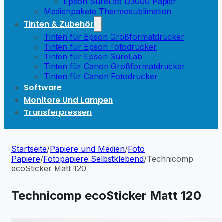
Epson SureLab D3000 Papier
Medienpakete Thermosublimation
Tinten & Zubehör
Tinten für Epson Großformatdrucker
Tinten für Epson Fotodrucker
Tinten für Epson SureLab
Tinten für Canon Großformatdrucker
Tinten für Canon Fotodrucker
Software
Monitore Und Lampen
Transferpressen
Startseite
/
Papiere und Medien
/
Foto
Papiere
/
Fotopapiere Selbstklebend
/
Technicomp
ecoSticker Matt 120
Technicomp ecoSticker Matt 120