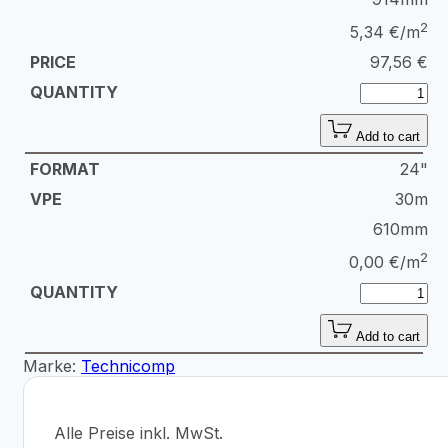
2
5,34 €/m
97,56
€
Add to cart
24"
30m
610mm
2
0,00 €/m
Add to cart
Marke:
Technicomp
Alle Preise inkl. MwSt.