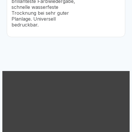
brillanteste Farbwiedergabe,
schnelle wasserfeste
Trocknung bei sehr guter
Planlage. Universell
bedruckbar.
Support
Tel.: +43 (1) 869 62 63
Mo.-Do. 8:30 – 17:00