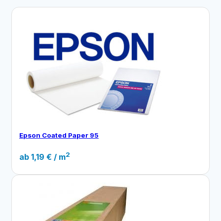
Epson Coated Paper 95
2
ab
1,19
€
/ m