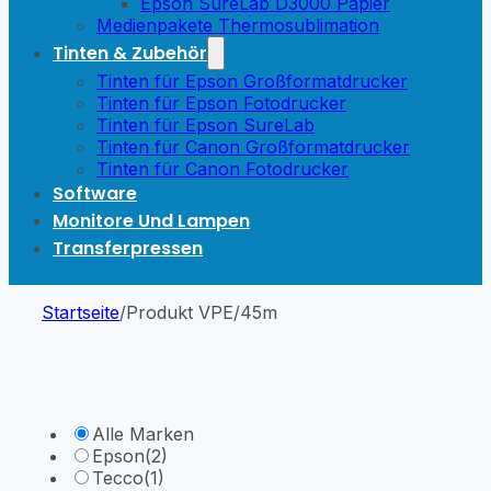
Epson SureLab D3000 Papier
Medienpakete Thermosublimation
Tinten & Zubehör
Tinten für Epson Großformatdrucker
Tinten für Epson Fotodrucker
Tinten für Epson SureLab
Tinten für Canon Großformatdrucker
Tinten für Canon Fotodrucker
Software
Monitore Und Lampen
Transferpressen
Startseite
/
Produkt VPE
/
45m
Alle Marken
Epson
(2)
Tecco
(1)