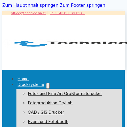
Zum Hauptinhalt springen
Zum Footer springen
office@technicomp.at
|
Tel.: +43 (1) 869 62 63
Home
Drucksysteme
Foto- und Fine Art Großformatdrucker
Fotoproduktion DryLab
CAD / GIS Drucker
Event und Fotobooth