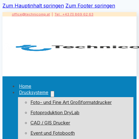
Zum Hauptinhalt springen
Zum Footer springen
office@technicomp.at
|
Tel.: +43 (1) 869 62 63
Home
Drucksysteme
Foto- und Fine Art Großformatdrucker
Fotoproduktion DryLab
CAD / GIS Drucker
Event und Fotobooth