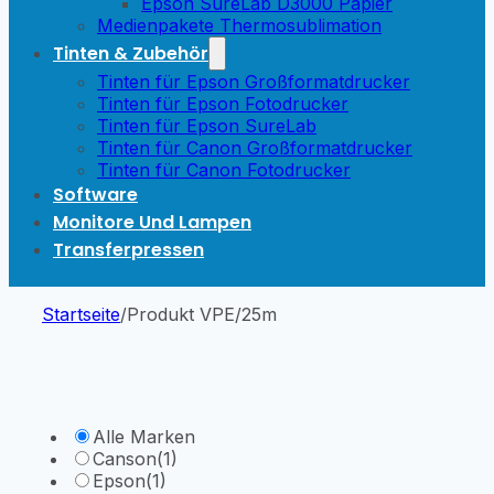
Epson SureLab D3000 Papier
Medienpakete Thermosublimation
Tinten & Zubehör
Tinten für Epson Großformatdrucker
Tinten für Epson Fotodrucker
Tinten für Epson SureLab
Tinten für Canon Großformatdrucker
Tinten für Canon Fotodrucker
Software
Monitore Und Lampen
Transferpressen
Startseite
/
Produkt VPE
/
25m
Alle Marken
Canson
(1)
Epson
(1)