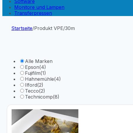
Software
Monitore und Lampen
Transferpressen
Startseite
/
Produkt VPE
/
30m
Alle Marken
Epson
(4)
Fujifilm
(1)
Hahnemühle
(4)
Ilford
(2)
Tecco
(2)
Technicomp
(8)