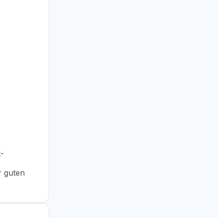
t-
r guten