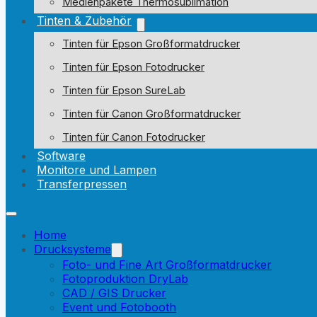
Medienpakete Thermosublimation
Tinten & Zubehör
Tinten für Epson Großformatdrucker
Tinten für Epson Fotodrucker
Tinten für Epson SureLab
Tinten für Canon Großformatdrucker
Tinten für Canon Fotodrucker
Software
Monitore und Lampen
Transferpressen
Home
Drucksysteme
Foto- und Fine Art Großformatdrucker
Fotoproduktion DryLab
CAD / GIS Drucker
Event und Fotobooth