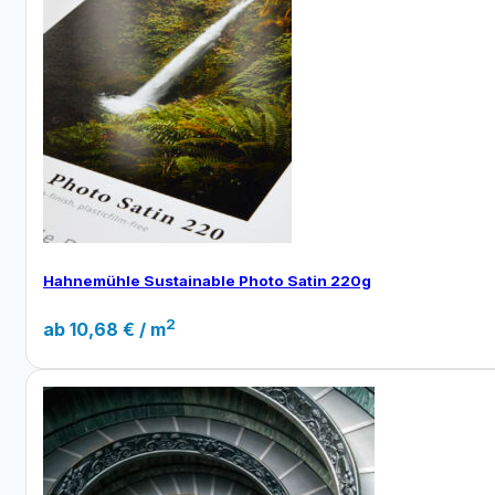
Hahnemühle Sustainable Photo Satin 220g
2
ab
10,68
€
/ m